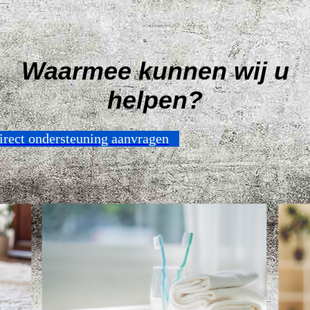
Waarmee kunnen wij u
helpen?
irect ondersteuning aanvragen