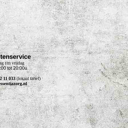
tenservice
g t/m vrijdag
:00 tot 20:00u
22 11 033
(lokaal tarief)
ssentiazorg.nl