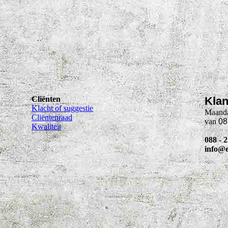
Cliënten
Klan
Klacht of suggestie
Maanda
Cliëntenraad
van
08
Kwaliteit
088 - 
info@e