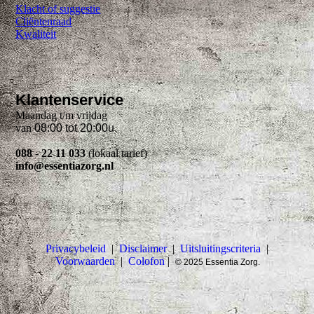
Klacht of suggestie
Cliëntenraad
Kwaliteit
Klantenservice
Maandag t/m vrijdag
van
08:00 tot 20:00u
088 - 22 11 033
(lokaal tarief)
info@essentiazorg.nl
Privacybeleid
|
Disclaimer
|
Uitsluitingscriteria
|
Voorwaarden
|
Colofon
|
© 2025 Essentia Zorg.