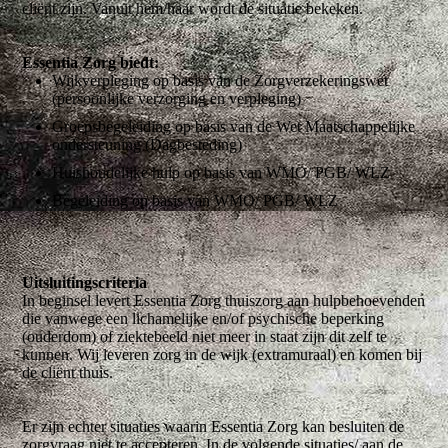
cliënt zijn. Vanuit hem/haar wordt de situatie bekeken.
Essentia Zorg biedt:
Wijkverpleging op basis van de Zorgverzekeringswet
(persoonlijke verzorging en verpleging)
Groepsbegeleiding op basis van de Wet Maatschappelijke
ondersteuning (Dagbesteding)
Huishoudelijke hulp op basis van WMO/ PGB/ WLZ
Begeleiding op basis van WMO/ PGB/ WLZ
Uitsluitingscriteria
In beginsel levert Essentia Zorg thuiszorg aan hulpbehoevenden
die vanwege een lichamelijke en/of psychische beperking
(ouderdom) of ziektebeeld niet meer in staat zijn dit zelf te
kunnen. Wij leveren zorg in de wijk (extramuraal) en komen bij
de cliënt thuis.
Er zijn echter situaties waarin Essentia Zorg kan besluiten de
zorgvraag niet te accepteren. In de volgende situaties/ aan de