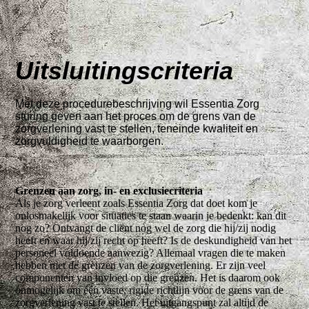
Uitsluitingscriteria
Met deze procedurebeschrijving wil Essentia Zorg
sturing geven aan het proces om de grens van de
zorgverlening vast te stellen, teneinde kwaliteit en
zorgvuldigheid te waarborgen.
Grenzen aan zorg, in- en exclusiecriteria
Als je zorg verleent zoals Essentia Zorg dat doet kom je
onlosmakelijk voor situaties te staan waarin je bedenkt: kan dit
nog zo? Ontvangt de cliënt nog wel de zorg die hij/zij nodig
heeft en waar hij/zij recht op heeft? Is de deskundigheid van het
personeel voldoende aanwezig? Allemaal vragen die te maken
hebben met de grenzen van de zorgverlening. Er zijn veel
componenten van invloed op die grenzen. Het is daarom ook
onmogelijk om één vaste, rigide richtlijn voor de grens van de
zorgverlening vast te stellen. Het uitgangspunt zal altijd de