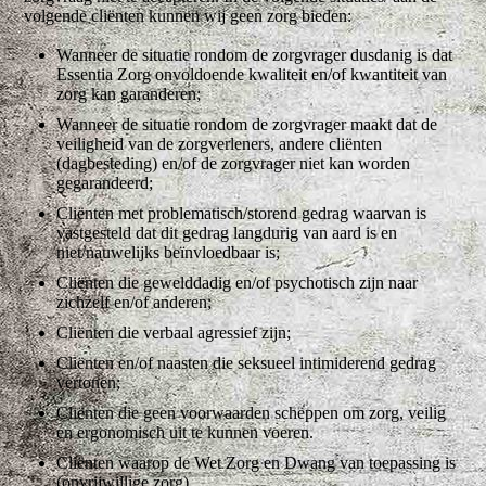
volgende cliënten kunnen wij geen zorg bieden:
Wanneer de situatie rondom de zorgvrager dusdanig is dat
Essentia Zorg onvoldoende kwaliteit en/of kwantiteit van
zorg kan garanderen;
Wanneer de situatie rondom de zorgvrager maakt dat de
veiligheid van de zorgverleners, andere cliënten
(dagbesteding) en/of de zorgvrager niet kan worden
gegarandeerd;
Cliënten met problematisch/storend gedrag waarvan is
vastgesteld dat dit gedrag langdurig van aard is en
niet/nauwelijks beïnvloedbaar is;
Cliënten die gewelddadig en/of psychotisch zijn naar
zichzelf en/of anderen;
Cliënten die verbaal agressief zijn;
Cliënten en/of naasten die seksueel intimiderend gedrag
vertonen;
Cliënten die geen voorwaarden scheppen om zorg, veilig
en ergonomisch uit te kunnen voeren.
Cliënten waarop de Wet Zorg en Dwang van toepassing is
(onvrijwillige zorg).