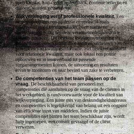
open klimaat, kort-cyclische feedback, continue reflectie en
dialoog, worden gestimuleerd.
Wijkverpleging vergt professionele kwaliteit.
Een
beroepsgroep met een professie en opdracht zoals
beschreven in dit kwaliteitskader, heeft ruimte en
ondersteuning nodig om deze verantwoordelijkheden te
kunnen uitvoeren. Dit betekent kwaliteitsverbetering en
professionele ontwikkeling door leren en verbeteren van de
praktijk en van kwaliteitsinformatie. Het betekent aandacht
voor relationele kwaliteit, maar ook lokaal een positie
opbouwen en in teamverband tot passende
zorgarrangementen komen, de uitvoering en resultaten
ervan te monitoren en naar bevind van zake te verbeteren.
De competenties van het team passen op de
vraag.
De beschikbaarheid van personeel met
competenties die aansluiten op de vraag van de cliënten in
het werkgebied, is randvoorwaarde voor de kwaliteit van
wijkverpleging. Een juiste mix van deskundigheidsniveaus
en competenties is tegelijkertijd van belang uit een oogpunt
van efficiënte inzet van middelen. Indien de juiste
competenties niet binnen het team beschikbaar zijn, wordt
hulp ingeroepen, een consult gevraagd of de cliënt
verwezen.