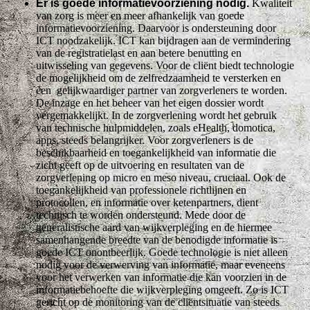
Er is goede informatievoorziening nodig.
Kwaliteit
van zorg is meer en meer afhankelijk van goede
informatievoorziening. Daarvoor is ondersteuning door
ICT noodzakelijk. ICT kan bijdragen aan de vermindering
van de registratielast en aan betere benutting en
uitwisseling van gegevens. Voor de cliënt biedt technologie
de mogelijkheid om de zelfredzaamheid te versterken en
een gelijkwaardiger partner van zorgverleners te worden.
De inzage en het beheer van het eigen dossier wordt
vergemakkelijkt. In de zorgverlening wordt het gebruik
van technische hulpmiddelen, zoals eHealth, domotica,
apps, steeds belangrijker. Voor zorgverleners is de
beschikbaarheid en toegankelijkheid van informatie die
zicht geeft op de uitvoering en resultaten van de
zorgverlening op micro en meso niveau, cruciaal. Ook de
toegankelijkheid van professionele richtlijnen en
protocollen, en informatie over ketenpartners, dient
technisch te worden ondersteund. Mede door de
generalistische aard van wijkverpleging en de hiermee
samenhangende breedte van de benodigde informatie is
goede ICT onontbeerlijk. Goede technologie is niet alleen
nodig voor de verwerving van informatie, maar eveneens
voor het verwerken van informatie die kan voorzien in de
informatiebehoefte die wijkverpleging omgeeft. Zo is ICT
gericht op de monitoring van de cliëntsituatie van steeds