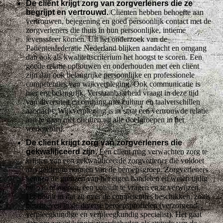
De cliënt krijgt zorg van zorgverleners die ze
begrijpt en vertrouwd.
Cliënten hebben behoefte aan
vertrouwen, bejegening en goed persoonlijk contact met de
zorgverleners die thuis in hun persoonlijke, intieme
levenssfeer komen. Uit het onderzoek van de
Patiëntenfederatie Nederland blijken aandacht en omgang
dan ook als kwaliteitscriterium het hoogst te scoren. Een
goede relatie opbouwen en onderhouden met een cliënt
zijn dan ook belangrijke persoonlijke en professionele
competenties van wijkverpleging. Ook communicatie is
hier erg belangrijk. Verstaanbaarheid vraagt in deze tijd
van diversiteit en omgang met cultuur en taalverschillen
aandacht. Wijkverpleging is in staat een vertrouwde relatie
aan te gaan met cliënten uit alle doelgroepen in het
werkgebied.
De cliënt krijgt zorg van zorgverleners die
gekwalificeerd zijn.
Een cliënt mag verwachten zorg te
krijgen van een gekwalificeerde zorgverlener die voldoet
aan geldende normen van de beroepsgroep. Zorgverleners
kennen de grenzen van het eigen handelen en weten tijdig
hulp in te roepen, een consult te vragen en te verwijzen.
Dit houdt in dat zij over de competenties beschikken, zoals
beschreven in de diverse beroepsprofielen (verzorgende,
verpleegkundige en verpleegkundig specialist). Het gaat