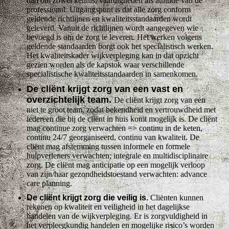
dan om zowel kennis, vaardigheden als attitude van de
professional. Uitgangspunt is dat alle zorg conform
geldende richtlijnen en kwaliteitsstandaarden wordt
geleverd. Vanuit de richtlijnen wordt aangegeven wie
bevoegd is om de zorg te leveren. Het werken volgens
geldende standaarden borgt ook het specialistisch werken.
Het kwaliteitskader wijkverpleging kan in dat opzicht
gezien worden als de kapstok waar verschillende
specialistische kwaliteitsstandaarden in samenkomen.
De cliënt krijgt zorg van een vast en
overzichtelijk team.
De cliënt krijgt zorg van een
niet te groot team, zodat bekendheid en vertrouwdheid met
iedereen die bij de cliënt in huis komt mogelijk is. De cliënt
mag continue zorg verwachten => continu in de keten,
continu 24/7 georganiseerd, continu van kwaliteit. De
cliënt mag afstemming tussen informele en formele
hulpverleners verwachten; integrale en multidisciplinaire
zorg. De cliënt mag anticipatie op een mogelijk verloop
van zijn/haar gezondheidstoestand verwachten: advance
care planning.
De cliënt krijgt zorg die veilig is.
Cliënten kunnen
rekenen op kwaliteit en veiligheid in het dagelijkse
handelen van de wijkverpleging. Er is zorgvuldigheid in
het verpleegkundig handelen en mogelijke risico’s worden