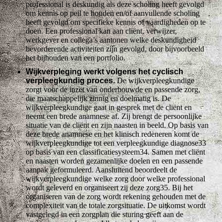
professional is deskundig als deze scholing heeft gevolgd
om kennis op peil te houden en/of aanvullende scholing
heeft gevolgd om specifieke kennis of vaardigheden op te
doen. Een professional kan aan cliënt, verwijzer,
werkgever en collega’s aantonen welke deskundigheid
bevorderende activiteiten zijn gevolgd, door bijvoorbeeld
het bijhouden van een portfolio.
Wijkverpleging werkt volgens het cyclisch
verpleegkundig proces.
De wijkverpleegkundige
zorgt voor de inzet van onderbouwde en passende zorg,
die maatschappelijk zinnig en doelmatig is. De
wijkverpleegkundige gaat in gesprek met de cliënt en
neemt een brede anamnese af. Zij brengt de persoonlijke
situatie van de cliënt en zijn naasten in beeld. Op basis van
deze brede anamnese en het klinisch redeneren komt de
wijkverpleegkundige tot een verpleegkundige diagnose33
op basis van een classificatiesysteem34. Samen met cliënt
en naasten worden gezamenlijke doelen en een passende
aanpak geformuleerd. Aansluitend beoordeelt de
wijkverpleegkundige welke zorg door welke professional
wordt geleverd en organiseert zij deze zorg35. Bij het
organiseren van de zorg wordt rekening gehouden met de
complexiteit van de totale zorgsituatie. De uitkomst wordt
vastgelegd in een zorgplan die sturing geeft aan de