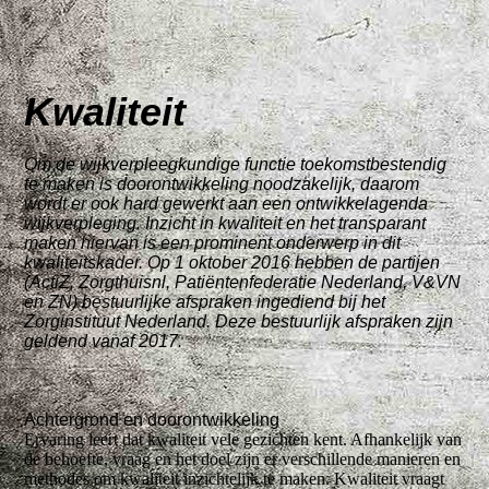
Kwaliteit
Om de wijkverpleegkundige functie toekomstbestendig
te maken is doorontwikkeling noodzakelijk, daarom
wordt er ook hard gewerkt aan een ontwikkelagenda
wijkverpleging. Inzicht in kwaliteit en het transparant
maken hiervan is een prominent onderwerp in dit
kwaliteitskader. Op 1 oktober 2016 hebben de partijen
(ActiZ, Zorgthuisnl, Patiëntenfederatie Nederland, V&VN
en ZN) bestuurlijke afspraken ingediend bij het
Zorginstituut Nederland. Deze bestuurlijk afspraken zijn
geldend vanaf 2017.
Achtergrond en doorontwikkeling
Ervaring leert dat kwaliteit vele gezichten kent. Afhankelijk van
de behoefte, vraag en het doel zijn er verschillende manieren en
methodes om kwaliteit inzichtelijk te maken. Kwaliteit vraagt