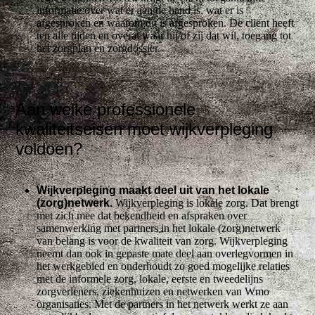
informatie over wat er aan de hand is, wat er is
afgesproken en waarom dit is afgesproken. De cliënt heeft
ten alle tijden en overal waar hij/of zij dat wil, toegang tot
het zorgplan en zorgdossier.
Aan welke professionele
kwaliteitseisen moet wijkverpleging
voldoen?
Wijkverpleging maakt deel uit van het lokale
(zorg)netwerk.
Wijkverpleging is lokale zorg. Dat brengt
met zich mee dat bekendheid en afspraken over
samenwerking met partners in het lokale (zorg)netwerk
van belang is voor de kwaliteit van zorg. Wijkverpleging
neemt dan ook in gepaste mate deel aan overlegvormen in
het werkgebied en onderhoudt zo goed mogelijke relaties
met de informele zorg, lokale, eerste en tweedelijns
zorgverleners, ziekenhuizen en netwerken van Wmo
organisaties. Met de partners in het netwerk werkt ze aan