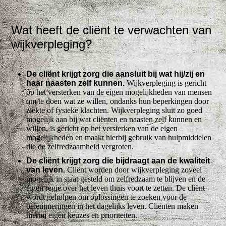
Wat heeft de cliënt te verwachten van
wijkverpleging?
De cliënt krijgt zorg die aansluit bij wat hij/zij en
haar naasten zelf kunnen.
Wijkverpleging is gericht
op het versterken van de eigen mogelijkheden van mensen
om te doen wat ze willen, ondanks hun beperkingen door
ziekte of fysieke klachten. Wijkverpleging sluit zo goed
mogelijk aan bij wat cliënten en naasten zelf kunnen en
willen, is gericht op het versterken van de eigen
mogelijkheden en maakt hierbij gebruik van hulpmiddelen
die de zelfredzaamheid vergroten.
De cliënt krijgt zorg die bijdraagt aan de kwaliteit
van leven.
Cliënt worden door wijkverpleging zoveel
mogelijk in staat gesteld om zelfredzaam te blijven en de
eigen regie over het leven thuis voort te zetten. De cliënt
wordt geholpen om oplossingen te zoeken voor de
belemmeringen in het dagelijks leven. Cliënten maken
hierbij eigen keuzes en prioriteiten.