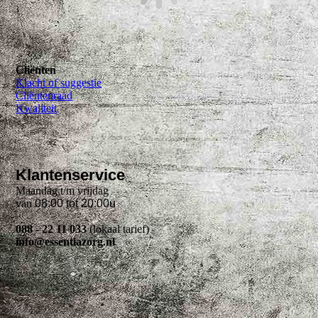
Cliënten
Klacht of suggestie
Cliëntenraad
Kwaliteit
Klantenservice
Maandag t/m vrijdag
van
08:00 tot 20:00u
088 - 22 11 033
(lokaal tarief)
info@essentiazorg.nl