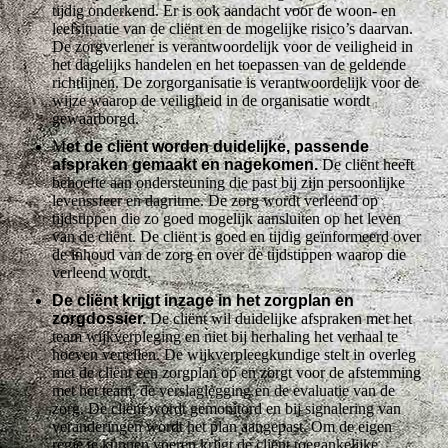
tijdig onderkend. Er is ook aandacht voor de woon- en
leefsituatie van de cliënt en de mogelijke risico’s daarvan.
De zorgverlener is verantwoordelijk voor de veiligheid in
het dagelijks handelen en het toepassen van de geldende
richtlijnen. De zorgorganisatie is verantwoordelijk voor de
wijze waarop de veiligheid in de organisatie wordt
gewaarborgd.
M
et de cliënt worden duidelijke, passende
afspraken gemaakt en nagekomen.
De cliënt heeft
behoefte aan ondersteuning die past bij zijn persoonlijke
levenssfeer en dagritme. De zorg wordt verleend op
tijdstippen die zo goed mogelijk aansluiten op het leven
van de cliënt. De cliënt is goed en tijdig geïnformeerd over
de inhoud van de zorg en over de tijdstippen waarop die
verleend wordt.
De cliënt krijgt inzage in het zorgplan en
zorgdossier.
De cliënt wil duidelijke afspraken met het
team wijkverpleging en niet bij herhaling het verhaal te
hoeven vertellen. De wijkverpleegkundige stelt in overleg
met de cliënt een zorgplan op en zorgt voor de afstemming
met het team, de verslaglegging en de evaluatie van de
zorg. De cliënt wordt gemonitord en bij signalering van
veranderingen wordt het plan aangepast. Om de eigen
regie te kunnen voeren krijgt de cliënt toegankelijke