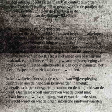
om een integraal beeld en dient altijd in context te worden
bezien. Om hier invulling aan te geven werken de partijen de
komende periode, conform de afspraken in de
ontwikkelagenda, aan de doorontwikkeling van de
wijkverpleging.
Kwaliteitskader Wijkverpleging
De partijen die de bestuurlijke afspraken hebben de afgelopen
jaren gewerkt aan een kwaliteitskader wijkverpleging. Het
kwaliteitskader beoogt richting te geven aan de ontwikkeling
van wijkverpleging in Nederland. Het wil antwoord geven op
de vraag wat goede wijkverpleging is en wat de samenleving
ervan te verwachten heeft. Het is niet alleen een beschrijving
maak ook een ambitie, een richting waarin wijkverpleging zich
moet bewegen. Het kwaliteitskader is dan ook dynamisch, het
is een perspectief dat zich zal doorontwikkelen.
In het kwaliteitskader staat de essentie van wijkverpleging
beschreven aan de hand van kernwaarden, namelijk:
generalistisch, persoonsgericht, continu en de nabijheid van de
cliënt. Daarnaast wordt omschreven wat de cliënt mag
verwachten van wijkverpleging, wat er van de professional
verwacht wordt en wat de organisatorische randvoorwaarden
zijn: