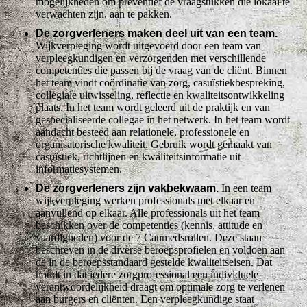
mogelijkheden om preventief de vraagstukken die lokaal te
verwachten zijn, aan te pakken.
De zorgverleners maken deel uit van een team.
Wijkverpleging wordt uitgevoerd door een team van
verpleegkundigen en verzorgenden met verschillende
competenties die passen bij de vraag van de cliënt. Binnen
het team vindt coördinatie van zorg, casuïstiekbespreking,
collegiale uitwisseling, reflectie en kwaliteitsontwikkeling
plaats. In het team wordt geleerd uit de praktijk en van
gespecialiseerde collegae in het netwerk. In het team wordt
aandacht besteed aan relationele, professionele en
organisatorische kwaliteit. Gebruik wordt gemaakt van
casuïstiek, richtlijnen en kwaliteitsinformatie uit
informatiesystemen.
De zorgverleners zijn vakbekwaam.
In een team
wijkverpleging werken professionals met elkaar en
aanvullend op elkaar. Alle professionals uit het team
beschikken over de competenties (kennis, attitude en
vaardigheden) voor de 7 Canmedsrollen. Deze staan
beschreven in de diverse beroepsprofielen en voldoen aan
de in de beroepsstandaard gestelde kwaliteitseisen. Dat
houdt in dat iedere zorgprofessional een individuele
verantwoordelijkheid draagt om optimale zorg te verlenen
aan burgers en cliënten. Een verpleegkundige staat