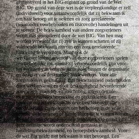
geregistreerd in het BIG-register op grond van de Wet
BIG. Op grond van deze wet is de verpleegkundige er zelf
(individueel!) voor verantwoordelijk dat zij bekwaam is
om haar beroep uit te oefenen en zorg gerelateerde
(waaronder voorbehouden en risicovolle) handelingen uit
te voeren. De bekwaamheid van andere zorgverleners
wordt niet gereguleerd door de wet BIG. Van hen mag
worden verwacht dat zij zelf in kunnen schatten of zij
voldoende bekwaam zijn om een zorg gerelateerde
handeling te verrichten. Maar ook de
werkgever/leidinggevende van deze zorgverleners spelen
een belangrijke rol, omdat zij verantwoordelijk zijn voor
het verlenen van verantwoorde zorg binnen de organisatie
en de inzet van deskundige medewerkers. Voor alle
zorgverleners geldt dat zij hun bekwaamheid onderhouden
door werkervaring en door deskundigheid bevorderende
activiteiten, zoals bij- en nascholing, intercollegiale
toetsing, casuïstiekbespreking en praktijkleren. Een
professional is bekwaam als deze beschikt over alle
noodzakelijke competenties om het beroep in de volle
breedte uit te oefenen of handelingen uit te voeren binnen
de kaders van de professionele standaard. Op grond van
deze definitie wordt onderscheid gemaakt in
handelingsbekwaamheid, en beroepsbekwaamheid. Voor
de wet Big geldt: niet bekwaam is niet bevoegd. Een