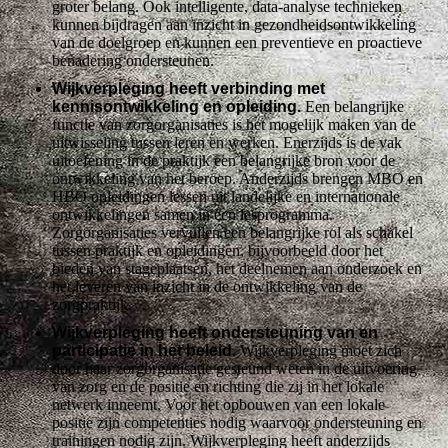
groter belang. Ook intelligente, data-analyse technieken
kunnen bijdragen aan inzicht in gezondheidsontwikkeling
van de doelgroep en kunnen een preventieve en proactieve
benadering ondersteunen.
Wijkverpleging heeft verbinding met
kennisontwikkeling en opleiding.
Een belangrijke
functie van zorgorganisaties is het mogelijk maken van de
uitwisseling tussen leren en werken. Enerzijds is de vak
uitoefening in de praktijk een belangrijke bron voor de
ontwikkeling van het beroep. Anderzijds brengen MBO en
HBO opleidingen lessen uit landelijke en internationale
ontwikkelingen samen in een lesprogramma.
Zorgorganisaties vervullen een belangrijke rol als schakel
tussen praktijk en opleidingen, bijvoorbeeld door het
bieden van stageplaatsen, het deelnemen aan onderzoek en
het leveren van inzicht in de ontwikkeling van de
zorgpraktijk.
Wijkverpleging heeft ondersteuning van en
participatie in het beleid.
Wijkverpleging moet zich
door haar zorgorganisatie gesteund weten in de uitvoering
van zorg en de positie en richting die zij in het lokale
netwerk inneemt. Voor het opbouwen van een lokale
positie zijn competenties nodig waarvoor ondersteuning en
trainingen nodig zijn. Wijkverpleging heeft anderzijds