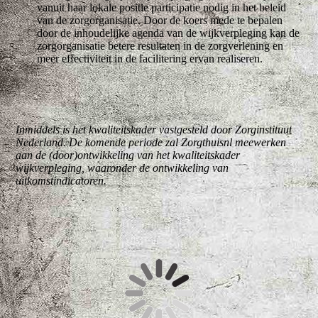
vanuit haar lokale positie participatie nodig in het beleid
van de zorgorganisatie. Door de koers mede te bepalen
door de inhoudelijke agenda van de wijkverpleging kan de
zorgorganisatie betere resultaten in de zorgverlening en
meer effectiviteit in de facilitering ervan realiseren.
Inmiddels is het kwaliteitskader vastgesteld door Zorginstituut
Nederland. De komende periode zal Zorgthuisnl meewerken
aan de (door)ontwikkeling van het kwaliteitskader
wijkverpleging, waaronder de ontwikkeling van
uitkomstindicatoren.