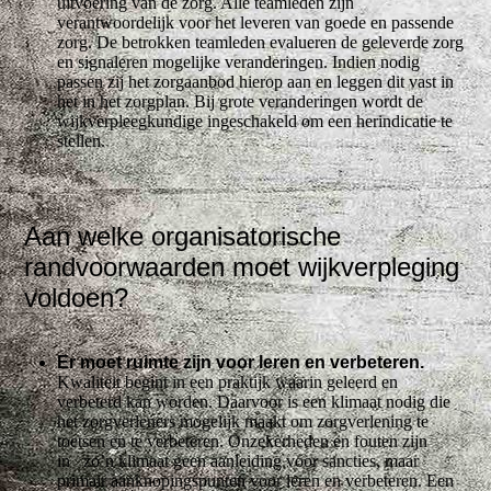
uitvoering van de zorg. Alle teamleden zijn
verantwoordelijk voor het leveren van goede en passende
zorg. De betrokken teamleden evalueren de geleverde zorg
en signaleren mogelijke veranderingen. Indien nodig
passen zij het zorgaanbod hierop aan en leggen dit vast in
het in het zorgplan. Bij grote veranderingen wordt de
wijkverpleegkundige ingeschakeld om een herindicatie te
stellen.
Aan welke organisatorische
randvoorwaarden moet wijkverpleging
voldoen?
Er moet ruimte zijn voor leren en verbeteren.
Kwaliteit begint in een praktijk waarin geleerd en
verbeterd kan worden. Daarvoor is een klimaat nodig die
het zorgverleners mogelijk maakt om zorgverlening te
toetsen en te verbeteren. Onzekerheden en fouten zijn
in zo’n klimaat geen aanleiding voor sancties, maar
primair aanknopingspunten voor leren en verbeteren. Een